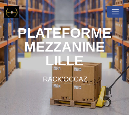
Panneau de gestion des cookies
PLATEFORME
MEZZANINE
LILLE
RACK'OCCAZ