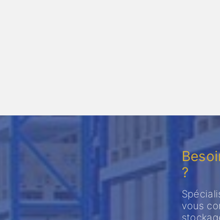
Besoi
?
Spéciali
vous co
stockag