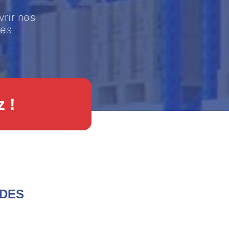
vrir nos
mes
 !
RDES