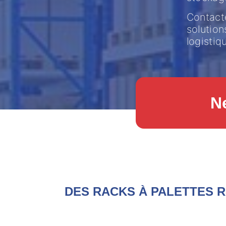
Contacte
solution
logistiq
N
DES RACKS À PALETTES 