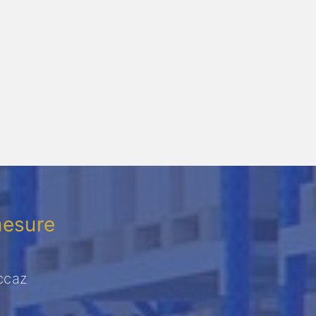
mesure
ccaz
e