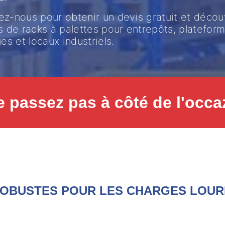
z-nous pour obtenir un devis gratuit et décou
s de racks à palettes pour entrepôts, platefor
ues et locaux industriels.
e passez pas à côté de l'occaz
ROBUSTES POUR LES CHARGES LOU