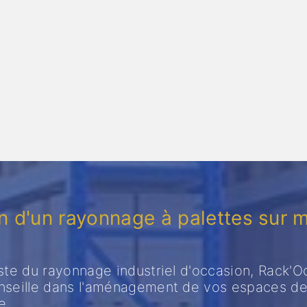
n d'un rayonnage à palettes sur 
ste du rayonnage industriel d'occasion, Rack'O
nseille dans l'aménagement de vos espaces d
e.