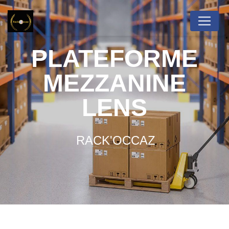
Panneau de gestion des cookies
PLATEFORME
MEZZANINE
LENS
RACK'OCCAZ